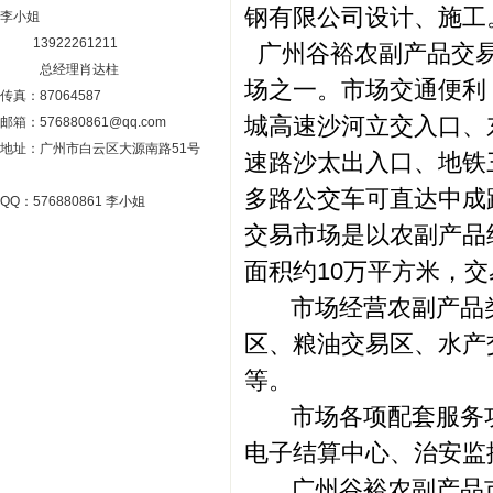
钢有限公司设计、施工
李小姐
13922261211
广州谷裕农副产品交易
总经理肖达柱
场之一。市场交通便利
传真：87064587
城高速沙河立交入口、
邮箱：576880861@qq.com
地址：广州市白云区大源南路51号
速路沙太出入口、地铁
多路公交车可直达中成
QQ：576880861 李小姐
交易市场是以农副产品
面积约10万平方米，
市场经营农副产品类
区、粮油交易区、水产
等。
市场各项配套服务功
电子结算中心、治安监
广州谷裕农副产品市场