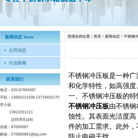
您现在的位置：
首页
>
新闻动态
>
不锈钢
新闻动态
News
公司动态
行业新闻
不锈钢冲压板是一种广
联系我们
和化学特性，如高强度
电话：020-87064587
一、不锈钢冲压板的特
手机：13660211938 13719402170
不锈钢冲压板
由不锈钢
李小姐
13922261211
蚀性。其表面光洁度高
总经理肖达柱
件的加工需求。此外，
传真：87064587
邮箱：576880861@qq.com
防止电磁干扰。