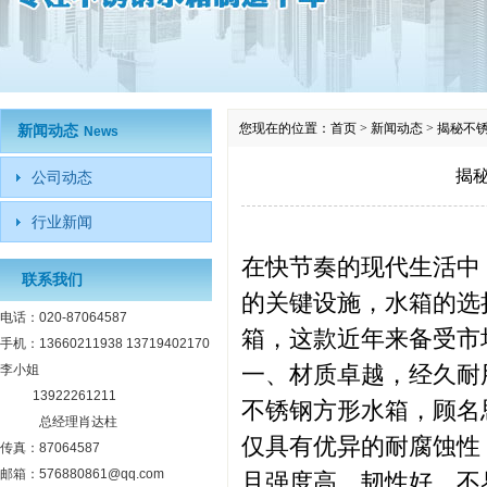
您现在的位置：
首页
>
新闻动态
>
揭秘不
新闻动态
News
揭
公司动态
行业新闻
在快节奏的现代生活中
联系我们
的关键设施，水箱的选
电话：020-87064587
箱，这款近年来备受市
手机：13660211938 13719402170
一、材质卓越，经久耐
李小姐
13922261211
不锈钢方形水箱，顾名
总经理肖达柱
仅具有优异的耐腐蚀性
传真：87064587
邮箱：576880861@qq.com
且强度高、韧性好，不