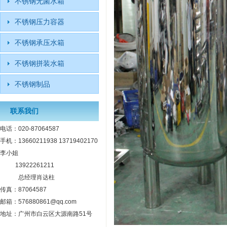
不锈钢无菌水箱
不锈钢压力容器
不锈钢承压水箱
不锈钢拼装水箱
不锈钢制品
联系我们
电话：020-87064587
手机：13660211938 13719402170
李小姐
13922261211
总经理肖达柱
传真：87064587
邮箱：576880861@qq.com
地址：广州市白云区大源南路51号